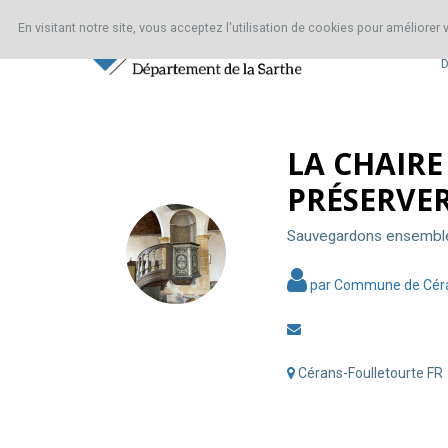
En visitant notre site, vous acceptez l'utilisation de cookies pour améliorer
D
A
La
propos
chaire
LA CHAIRE
Actualités
de
PRÉSERVE
(0)
Notre-
Dame
Contributeurs
Sauvegardons ensemble 
(14)
:
Un
Commentaires
trésor
par Commune de Cér
(0)
à
préserver
à
Cérans-
Cérans-Foulletourte FR
La
Foulletourte
chaire
LA
de