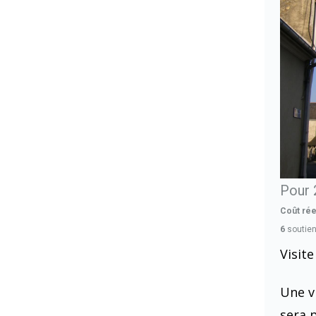
Pour 
Coût réel
6
soutie
Visit
Une vi
sera 