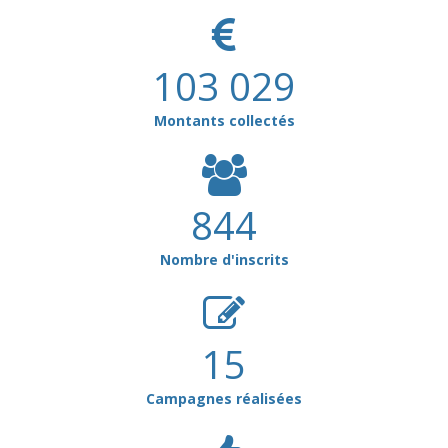
Une nouvelle page urbanistique de grande ampleur s'écrit sur le
site de l'ancienne prison du Mans et du Palais de justice. Le
photographe Jean-François Mollière a suivi l'évolution des
103 029
travaux. « Puissantes mémoires » est le titre de l’ouvrage à
paraître.
Montants collectés
844
Nombre d'inscrits
15
Campagnes réalisées