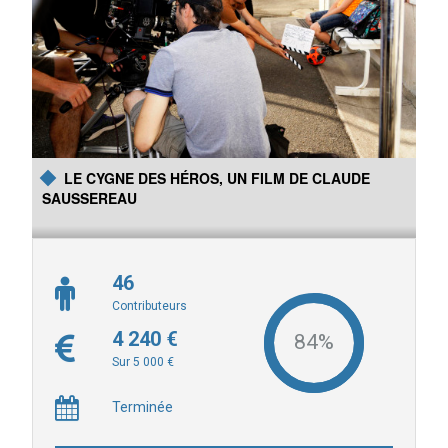
Les 2 antiques ponts roulants de 1850 en fonte et en chêne qui
étaient à la Fonderie du Mans, quartier Saint-Pavin, ont été
sauvés de la démolition et sont maintenant intégrés au site du
Muséotrain de Semur-en-Vallon. L'objet de cette campagne est
de protéger et valoriser ces ponts-roulants historiques auprès du
grand public.
LE CYGNE DES HÉROS, UN FILM DE CLAUDE
SAUSSEREAU
46
Contributeurs
4 240 €
Sur 5 000 €
Terminée