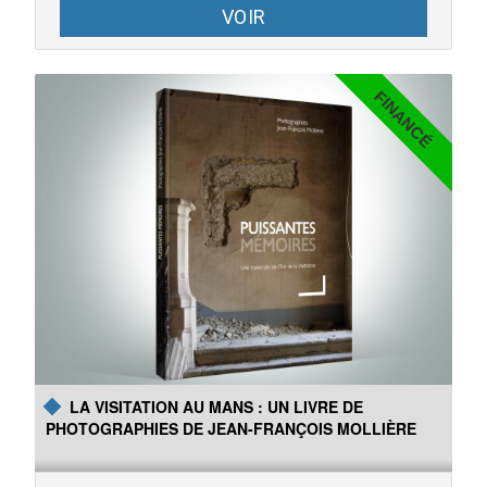
VOIR
FINANCÉ
Ce film a été tourné entièrement en Sarthe au cours de l'été
2018. Il est actuellement en cours de montage et sera présenté
en avant-première en décembre 2019. La somme récoltée sera
utilisée pour préparer la sortie du film (outils de
communication,...).
LA VISITATION AU MANS : UN LIVRE DE
PHOTOGRAPHIES DE JEAN-FRANÇOIS MOLLIÈRE