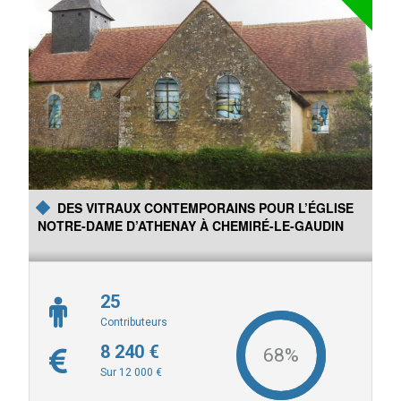
Le groupe Histoire locale de Savigné-l’Evêque réalise une
nouvelle publication historique sur le patrimoine de Savigné-
l'Evêque autour des fiefs et manoirs.
DES VITRAUX CONTEMPORAINS POUR L’ÉGLISE
NOTRE-DAME D’ATHENAY À CHEMIRÉ-LE-GAUDIN
25
Contributeurs
8 240 €
Sur 12 000 €