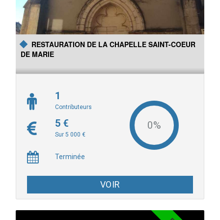
sur 50 ans d'histoire d'un club de basket de quartier , celui de La
Madeleine au Mans
RESTAURATION DE LA CHAPELLE SAINT-COEUR
DE MARIE
1
Contributeurs
5 €
Sur 5 000 €
Terminée
VOIR