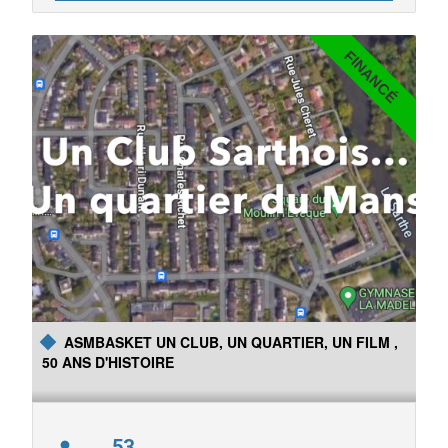
FINANCÉ
De 2019 à 2023, Georges Pacheco, photographe et Estelle
Granet, autrice, sont partis à la rencontre des descendants de
Didi et Canette Duville. Édité par Images Plurielles, ce livre
retrace, de la fin du 18ème siècle à nos jours, l'histoire de cette
grande famille de Voyageurs emblématique de la Sarthe.
ASMBASKET UN CLUB, UN QUARTIER, UN FILM ,
50 ANS D'HISTOIRE
53