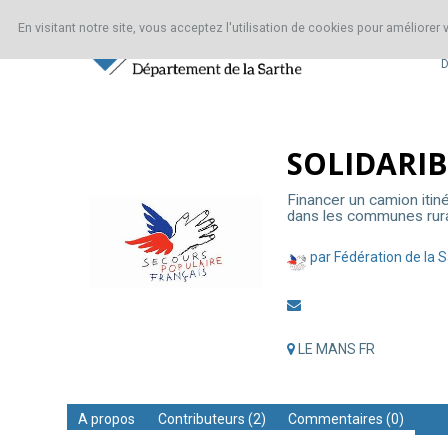
En visitant notre site, vous acceptez l'utilisation de cookies pour améliorer
D
A
SOLIDARIBUS
propos
SOLIDARI
Contributeurs
Financer un camion itiné
(2)
dans les communes rur
Commentaires
par Fédération de la 
(0)
SOLIDARIBUS
LE MANS FR
SOLIDARIBUS
Financer
A propos
Contributeurs
(2)
Commentaires (0)
un