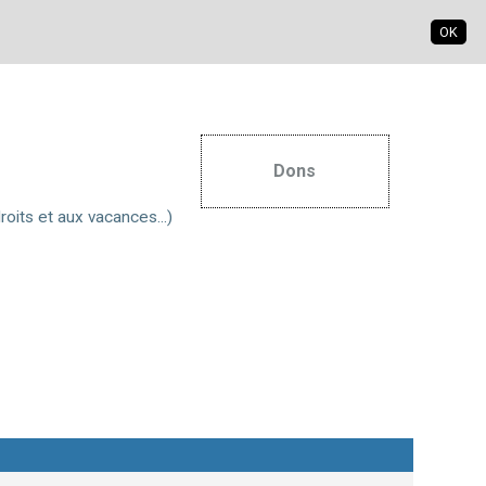
OK
S'inscrire
S'identifier
Dons
roits et aux vacances...)