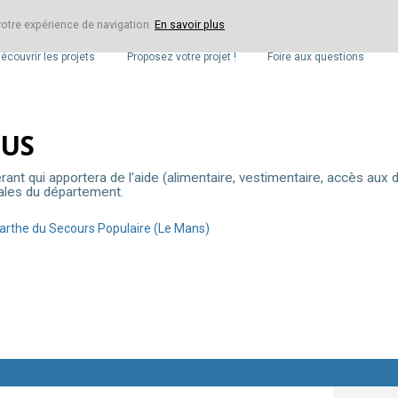
 votre expérience de navigation.
En savoir plus
LES PROJETS
VOTRE PROJET
F.A.Q.
écouvrir les projets
Proposez votre projet !
Foire aux questions
BUS
rant qui apportera de l'aide (alimentaire, vestimentaire, accès aux d
ales du département.
Sarthe du Secours Populaire (Le Mans)