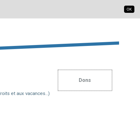
OK
S'inscrire
S'identifier
Dons
roits et aux vacances...)